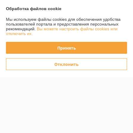
Показать все отзывы
Обработка файлов cookie
Мы используем файлы cookies для обеспечения удобства
пользователей портала и предоставления персональных
О нас
рекомендаций.
Вы можете настроить файлы cookies или
отключить их.
Контакты
Принять
Доставка и оплата
Отклонить
График работы
Полная версия сайта
Политика обработки cookies
Сайт создан на платформе Deal.by