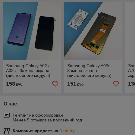
Samsung Galaxy A02 /
Samsung Galaxy A03s -
Sa
A02s - Замена экрана
Замена экрана
A70
(дисплейного модуля),
(дисплейного модуля)
экр
оригинал
158
151
13
руб.
руб.
О нас
Рейтинг не сформирован
Менее 5 отзывов за последний год
Компания продает на
Deal.by