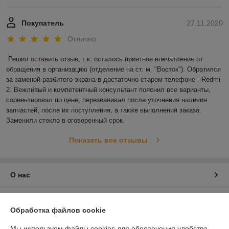
Покупатель
27.11.2020
Отлично
Решил оставить отзыв, т.к. осталось приятное впечатление от 
обращения в организацию (отделение на ст. м. "Восток"). Обратился 
за заменой разбитого экрана в достаточно старом телефоне - Redmi 
2. Вежливый и компетентный консультант пояснил все варианты, 
сориентировал по цене, перезванивал после уточнения наличия 
запчастей, после их поступления, а также выполнения заказа. 
Заменили стекло в оговоренный срок.
Показать все отзывы
О нас
Контакты
Обработка файлов cookie
Доставка и оплата
Мы используем файлы cookies для обеспечения удобства