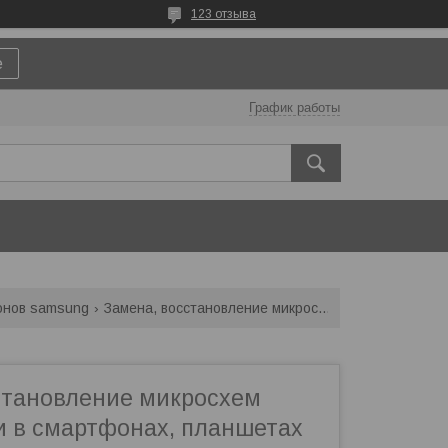
123 отзыва
е
График работы
онов samsung
Замена, восстановление микросхем флэш-памяти в смартфонах, планшетах
становление микросхем
 в смартфонах, планшетах