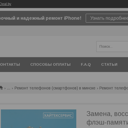
Deal.by
очный и надежный ремонт iPhone!
Узнать подробне
КОНТАКТЫ
СПОСОБЫ ОПЛАТЫ
F.A.Q
СТАТЬИ
...
Ремонт телефонов (смартфонов) в минске
Ремонт телеф
Замена, вос
флэш-памяти