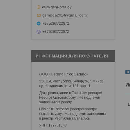
www.gsm-pda.by
gsmpda2014@gmail.com
+375293722872
+375293722872
ИНФОРМАЦИЯ ДЛЯ ПОКУПАТЕЛЯ
ООО «Сервис Плюс Сервис»
220114, Республика Беларусь, г. Минск,
И
пр. Независимости, 131, корп.1
Дата регистрации в Торговом реестре/
Реестре бытовых услуг: Не подлежит
занесению в реестр
Номер в Торговом реестре/Реестре
бытовых услуг: Не подлежит занесению
в реестр, Республика Беларусь
УНП: 192751348