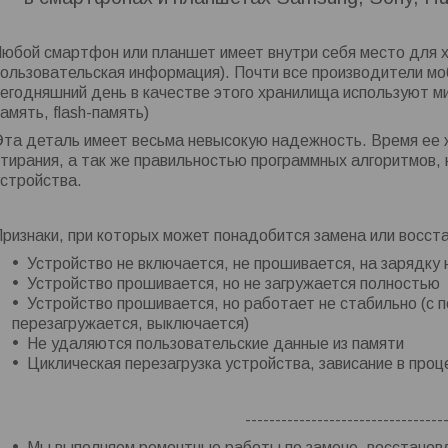
Любой смартфон или планшет имеет внутри себя место для 
пользовательская информация). Почти все производители м
сегодняшний день в качестве этого хранилища используют
амять, flash-память)
Эта деталь имеет весьма невысокую надежность. Время ее ж
стирания, а так же правильностью программных алгоритмов
устройства.
Признаки, при которых может понадобится замена или восс
Устройство не включается, не прошивается, на зарядку 
Устройство прошивается, но не загружается полностью
Устройство прошивается, но работает не стабильно (с 
перезагружается, выключается)
Не удаляются пользовательские данные из памяти
Циклическая перезагрузка устройства, зависание в проц
---------------------------------
Мы выполняем ремонтные работы по замене, восстанов