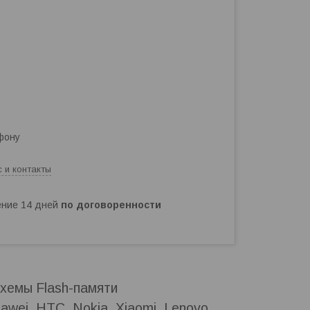
фону
 и контакты
чение 14 дней
по договоренности
хемы Flash-памяти
wei, HTC, Nokia, Xiaomi, Lenovo