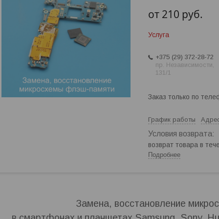
от
210
руб.
Услуга
+375 (29) 372-28-72
пр. Независимости,
131/1
Заказ только по теле
График работы
Адрес
возврат товара в те
Подробнее
Замена, восстановление микрос
в смартфонах и планшетах Samsung, Sony, Hua