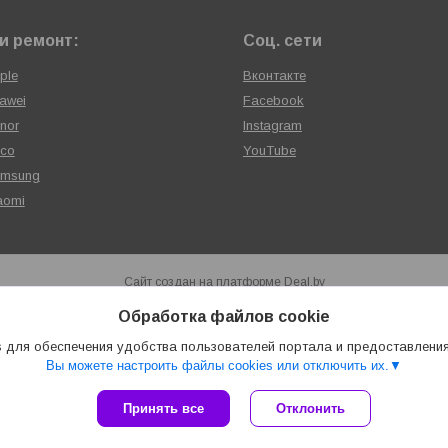
и ремонт:
Соц. сети
ple
Вконтакте
awei
Facebook
nor
Instagram
oco
YouTube
amsung
aomi
Сайт создан на платформе Deal.by
Политика обработки файлов cookies
Обработка файлов cookie
Сервисный центр «ХАЙТЕКСЕРВИС» |
Пожаловаться на контент
Select Language
▼
 для обеспечения удобства пользователей портала и предоставлени
Вы можете настроить файлы cookies или отключить их.
Принять все
Отклонить