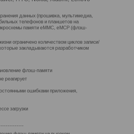
хранения данных (прошивка, мультимедиа,
обильных телефонов и планшетов на
 микросхемы памяти eMMC, eMCP (флэш-
изни ограничено количеством циклов записи/
, которые закладываются разработчиком
тановление флэш-памяти
не реагирует
постоянными ошибками приложения,
ессе загрузки
--------------
лению флэш-памяти на высоком