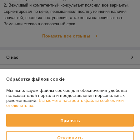
2. Вежливый и компетентный консультант пояснил все варианты, 
сориентировал по цене, перезванивал после уточнения наличия 
запчастей, после их поступления, а также выполнения заказа. 
Заменили стекло в оговоренный срок.
Показать все отзывы
О нас
Контакты
Обработка файлов cookie
Доставка и оплата
Мы используем файлы cookies для обеспечения удобства
пользователей портала и предоставления персональных
рекомендаций.
Вы можете настроить файлы cookies или
График работы
отключить их.
Полная версия сайта
Принять
Политика обработки cookies
Отклонить