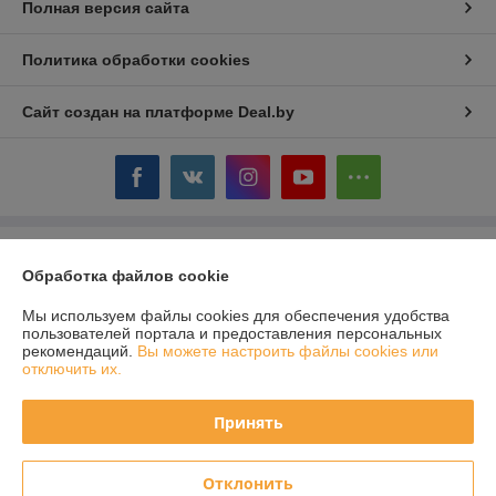
Полная версия сайта
Политика обработки cookies
Сайт создан на платформе Deal.by
Информация для покупателя
Обработка файлов cookie
Юридическое лицо:
ООО «Сервис Плюс Сервис»
220114, Республика Беларусь, г. Минск, пр. Независимости, 131, корп.1
Мы используем файлы cookies для обеспечения удобства
пользователей портала и предоставления персональных
Регистрационный номер ЕГР: 192751348
рекомендаций.
Вы можете настроить файлы cookies или
отключить их.
УНП: 192751348
Регистрационный орган: Минский городской исполнительный комитет
Принять
Дата регистрации компании: 28.02.2008
Отклонить
Местонахождение книги жалоб и предложений: пр. Независимости,