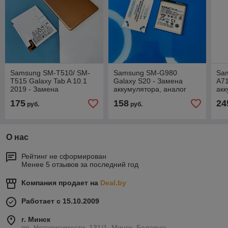
Samsung SM-T510/ SM-
Samsung SM-G980
Sa
T515 Galaxy Tab A 10.1
Galaxy S20 - Замена
A71
2019 - Замена
аккумулятора, аналог
акк
аккумулятора (Батареи,
ор
175
158
24
руб.
руб.
АКБ)
О нас
Рейтинг не сформирован
Менее 5 отзывов за последний год
Компания продает на
Deal.by
Работает с 15.10.2009
г. Минск
пр. Независимости, 131/1, Минск, Беларусь