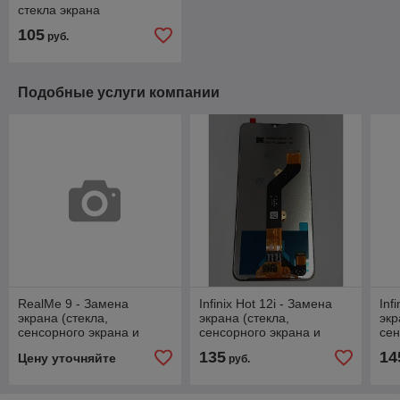
стекла экрана
105
руб.
Подобные услуги компании
RealMe 9 - Замена
Infinix Hot 12i - Замена
Inf
экрана (стекла,
экрана (стекла,
экр
сенсорного экрана и
сенсорного экрана и
сен
дисплея)
дисплея)
дис
135
14
Цену уточняйте
руб.