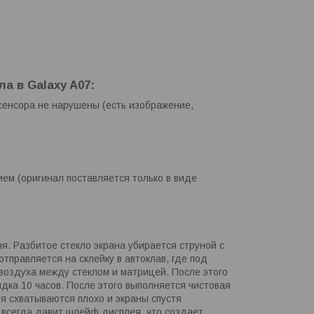
а в Galaxy A07:
сенсора не нарушены (есть изображение,
ем (оригинал поставляется только в виде
я. Разбитое стекло экрана убирается струной с
отправляется на склейку в автоклав, где под
оздуха между стеклом и матрицей. После этого
ядка 10 часов. После этого выполняется чистовая
ея схватываются плохо и экраны спустя
 всегда давит шлейф дисплея, что создает