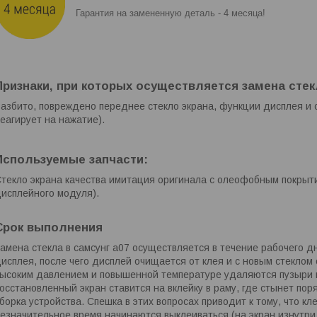
Гарантия на замененную деталь - 4 месяца!
Признаки, при которых осуществляется замена стекл
азбито, повреждено переднее стекло экрана, функции дисплея и 
еагирует на нажатие).
Используемые запчасти:
текло экрана качества имитация оригинала с олеофобным покрыти
исплейного модуля).
Срок выполнения
амена стекла в самсунг а07 осуществляется в течение рабочего дн
исплея, после чего дисплей очищается от клея и с новым стеклом 
ысоким давлением и повышенной температуре удаляются пузыри в
осстановленный экран ставится на вклейку в раму, где стынет пор
борка устройства. Спешка в этих вопросах приводит к тому, что кл
езначительное время начинаются выклеиваться (на экран изнутри