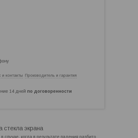
фону
 и контакты
Производитель и гарантия
чение 14 дней
по договоренности
а стекла экрана
в случае, когда в результате падения разбито