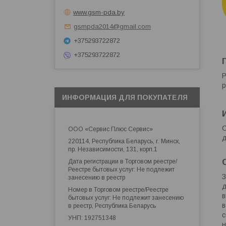
www.gsm-pda.by
gsmpda2014@gmail.com
+375293722872
+375293722872
Р
р
ИНФОРМАЦИЯ ДЛЯ ПОКУПАТЕЛЯ
С
ООО «Сервис Плюс Сервис»
д
220114, Республика Беларусь, г. Минск,
пр. Независимости, 131, корп.1
Дата регистрации в Торговом реестре/
Реестре бытовых услуг: Не подлежит
З
занесению в реестр
д
Номер в Торговом реестре/Реестре
в
бытовых услуг: Не подлежит занесению
в
в реестр, Республика Беларусь
с
УНП: 192751348
н