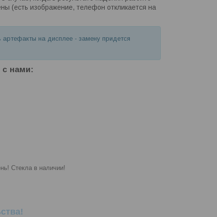
ены (есть изображение, телефон откликается на
ь артефакты на дисплее - замену придется
 с нами:
нь! Стекла в наличии!
ства!