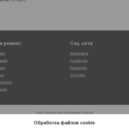
и ремонт:
Соц. сети
ple
Вконтакте
awei
Facebook
nor
Instagram
oco
YouTube
amsung
aomi
Сайт создан на платформе Deal.by
Политика обработки файлов cookies
Обработка файлов cookie
Сервисный центр «ХАЙТЕКСЕРВИС» |
Пожаловаться на контент
Select Language
▼