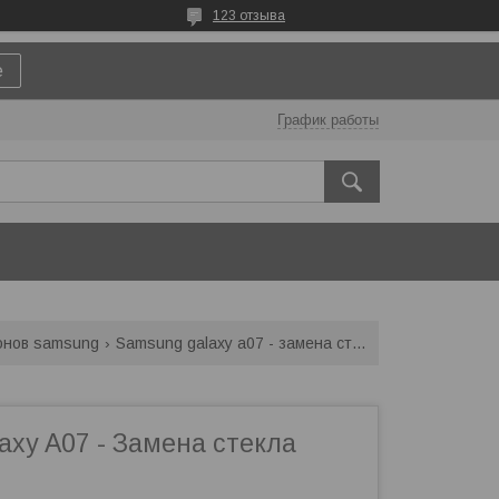
123 отзыва
е
График работы
онов samsung
Samsung galaxy a07 - замена стекла экрана
axy A07 - Замена стекла