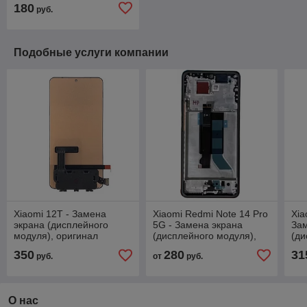
180
руб.
Подобные услуги компании
Xiaomi 12T - Замена
Xiaomi Redmi Note 14 Pro
Xia
экрана (дисплейного
5G - Замена экрана
За
модуля), оригинал
(дисплейного модуля),
(ди
оригинал
ор
350
280
31
руб.
от
руб.
О нас