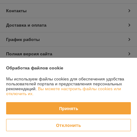
Контакты
Доставка и оплата
График работы
Полная версия сайта
Обработка файлов cookie
Политика обработки cookies
Мы используем файлы cookies для обеспечения удобства
Сайт создан на платформе Deal.by
пользователей портала и предоставления персональных
рекомендаций.
Вы можете настроить файлы cookies или
отключить их.
Принять
Информация для покупателя
Отклонить
Юридическое лицо:
ООО «Сервис Плюс Сервис»