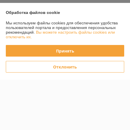
Контакты
Обработка файлов cookie
Доставка и оплата
Мы используем файлы cookies для обеспечения удобства
пользователей портала и предоставления персональных
рекомендаций.
Вы можете настроить файлы cookies или
График работы
отключить их.
Полная версия сайта
Принять
Политика обработки cookies
Отклонить
Сайт создан на платформе Deal.by
Информация для покупателя
Юридическое лицо:
ООО «Сервис Плюс Сервис»
220114, Республика Беларусь, г. Минск, пр. Независимости, 131, корп.1