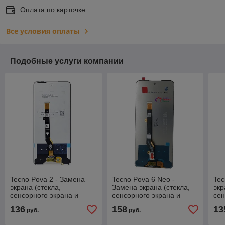
Оплата по карточке
Все условия оплаты
Подобные услуги компании
Tecno Pova 2 - Замена
Tecno Pova 6 Neo -
Tec
экрана (стекла,
Замена экрана (стекла,
экр
сенсорного экрана и
сенсорного экрана и
сен
дисплея)
дисплея)
дис
136
158
13
руб.
руб.