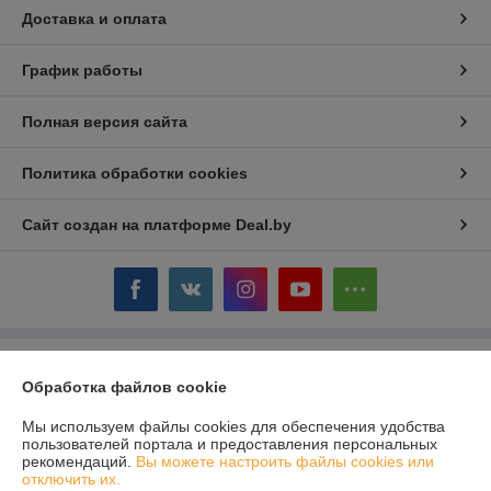
Доставка и оплата
График работы
Полная версия сайта
Политика обработки cookies
Сайт создан на платформе Deal.by
Информация для покупателя
Обработка файлов cookie
Юридическое лицо:
ООО «Сервис Плюс Сервис»
220114, Республика Беларусь, г. Минск, пр. Независимости, 131, корп.1
Мы используем файлы cookies для обеспечения удобства
пользователей портала и предоставления персональных
Регистрационный номер ЕГР: 192751348
рекомендаций.
Вы можете настроить файлы cookies или
отключить их.