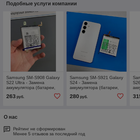
Подобные услуги компании
Samsung SM-S908 Galaxy
Samsung SM-S921 Galaxy
Sa
S22 Ultra - Замена
S24 - Замена
S26
аккумулятора (батареи,
аккумулятора (батареи,
акк
АКБ), оригинал
АКБ), оригинал
АКБ
263
280
31
руб.
руб.
О нас
Рейтинг не сформирован
Менее 5 отзывов за последний год