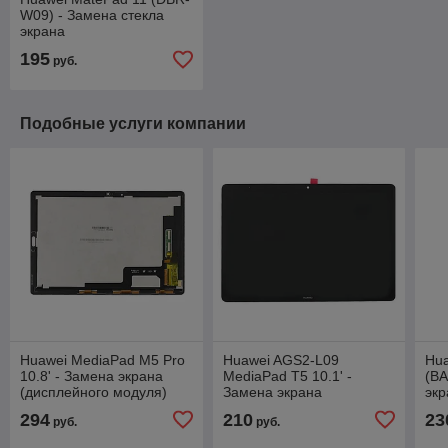
W09) - Замена стекла
экрана
195
руб.
Подобные услуги компании
Huawei MediaPad M5 Pro
Huawei AGS2-L09
Hua
10.8' - Замена экрана
MediaPad T5 10.1' -
(BA
(дисплейного модуля)
Замена экрана
экр
(дисплейного модуля)
294
210
23
руб.
руб.