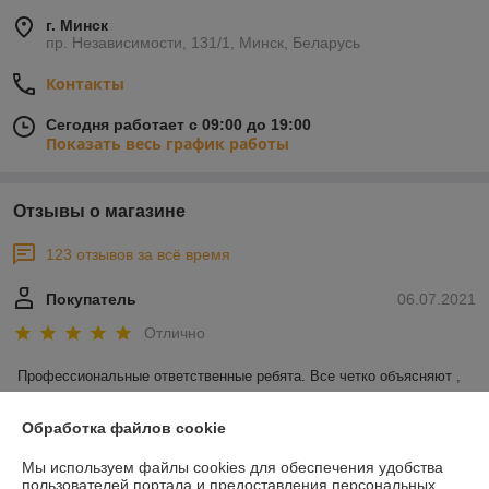
г. Минск
пр. Независимости, 131/1, Минск, Беларусь
Контакты
Сегодня работает с 09:00 до 19:00
Показать весь график работы
Отзывы о магазине
123 отзывов за всё время
Покупатель
06.07.2021
Отлично
Профессиональные ответственные ребята. Все четко объясняют , 
лишней работы не накручивают. Обращался за заменой АКБ, после 
ремонта кабель зарядки стал фиксироваться как в новом телефоне, 
Обработка файлов cookie
видимо почистили разъем, денег за это не взяли. Супер.
Мы используем файлы cookies для обеспечения удобства
пользователей портала и предоставления персональных