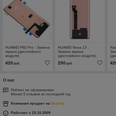
HUAWEI P60 Pro - Замена
HUAWEI Nova 13 -
Xia
экрана (дисплейного
Замена экрана
За
модуля)
(дисплейного модуля),
(ди
оригинал
420
250
42
руб.
руб.
О нас
Рейтинг не сформирован
Менее 5 отзывов за последний год
Компания продает на
Deal.by
Работает с 15.10.2009