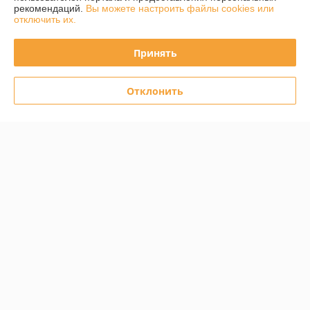
Покупатель
27.11.2020
рекомендаций.
Вы можете настроить файлы cookies или
отключить их.
Отлично
Принять
Решил оставить отзыв, т.к. осталось приятное впечатление от 
обращения в организацию (отделение на ст. м. "Восток"). Обратился 
за заменой разбитого экрана в достаточно старом телефоне - Redmi 
Отклонить
2. Вежливый и компетентный консультант пояснил все варианты, 
сориентировал по цене, перезванивал после уточнения наличия 
запчастей, после их поступления, а также выполнения заказа. 
Заменили стекло в оговоренный срок.
Показать все отзывы
О нас
Контакты
Доставка и оплата
График работы