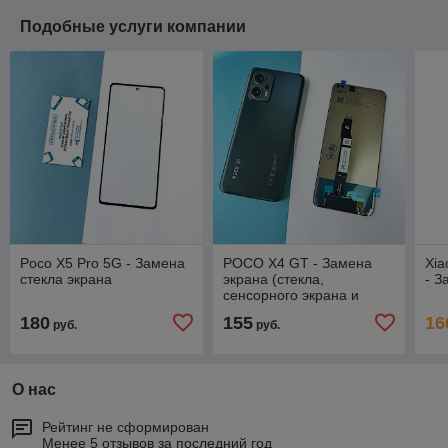
Подобные услуги компании
Poco X5 Pro 5G - Замена
POCO X4 GT - Замена
Xia
стекла экрана
экрана (стекла,
- З
сенсорного экрана и
дисплея)
180
155
16
руб.
руб.
О нас
Рейтинг не сформирован
Менее 5 отзывов за последний год