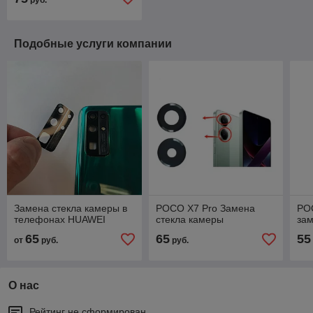
Подобные услуги компании
Замена стекла камеры в
POCO X7 Pro Замена
PO
телефонах HUAWEI
стекла камеры
зам
65
65
55
от
руб.
руб.
О нас
Рейтинг не сформирован