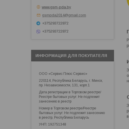
www.gsm-pda.by
gsmpda2014@gmail.com
+375293722872
+375293722872
Р
р
ИНФОРМАЦИЯ ДЛЯ ПОКУПАТЕЛЯ
З
ООО «Сервис Плюс Сервис»
о
220114, Республика Беларусь, г. Минск,
н
пр. Независимости, 131, корп.1
Дата регистрации в Торговом реестре/
Реестре бытовых услуг: Не подлежит
занесению в реестр
З
Номер в Торговом реестре/Реестре
р
бытовых услуг: Не подлежит занесению
в
в реестр, Республика Беларусь
УНП: 192751348