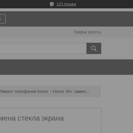
123 отзыва
е
График работы
Ремонт телефонов honor
Honor x5+ замена стекла экрана
мена стекла экрана