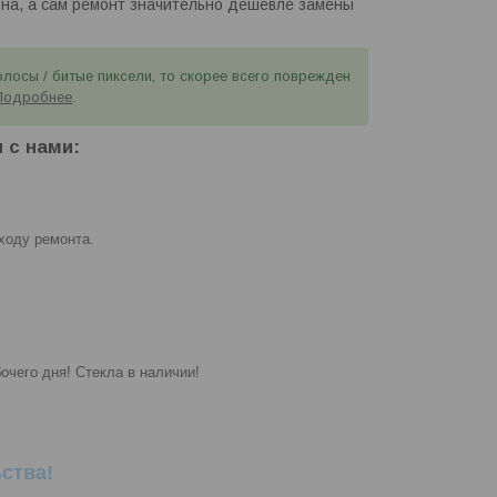
на, а сам ремонт значительно дешевле замены
лосы / битые пиксели, то скорее всего поврежден
Подробнее
.
 с нами:
ходу ремонта.
очего дня! Стекла в наличии!
ства!