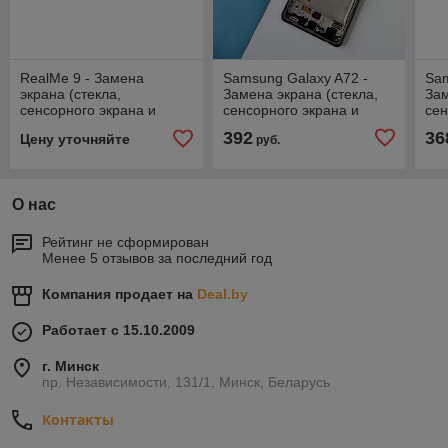
RealMe 9 - Замена
Samsung Galaxy A72 -
Sam
экрана (стекла,
Замена экрана (стекла,
Зам
сенсорного экрана и
сенсорного экрана и
сен
дисплея)
дисплея), оригинал
дис
392
36
Цену уточняйте
руб.
О нас
Рейтинг не сформирован
Менее 5 отзывов за последний год
Компания продает на
Deal.by
Работает с 15.10.2009
г. Минск
пр. Независимости, 131/1, Минск, Беларусь
Контакты