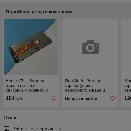
Подобные услуги компании
Honor X7a - Замена
RealMe 9 - Замена
Xia
экрана (стекла с
экрана (стекла,
экр
сенсорным экраном и
сенсорного экрана и
се
дисплеем), ориг. дисплей
дисплея)
дис
154
13
Цену уточняйте
руб.
О нас
Рейтинг не сформирован