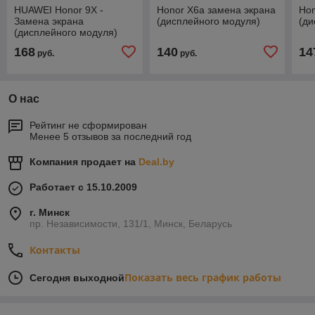
HUAWEI Honor 9X -
Honor X6a замена экрана
Hon
Замена экрана
(дисплейного модуля)
(ди
(дисплейного модуля)
168
140
14
руб.
руб.
О нас
Рейтинг не сформирован
Менее 5 отзывов за последний год
Компания продает на
Deal.by
Работает с 15.10.2009
г. Минск
пр. Независимости, 131/1, Минск, Беларусь
Контакты
Показать весь график работы
Сегодня выходной