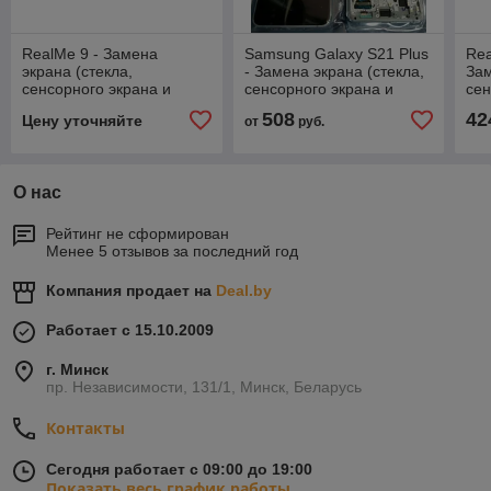
RealMe 9 - Замена
Samsung Galaxy S21 Plus
Rea
экрана (стекла,
- Замена экрана (стекла,
Зам
сенсорного экрана и
сенсорного экрана и
сен
дисплея)
дисплея), оригинал
дис
508
42
Цену уточняйте
от
руб.
О нас
Рейтинг не сформирован
Менее 5 отзывов за последний год
Компания продает на
Deal.by
Работает с 15.10.2009
г. Минск
пр. Независимости, 131/1, Минск, Беларусь
Контакты
Сегодня работает с 09:00 до 19:00
Показать весь график работы