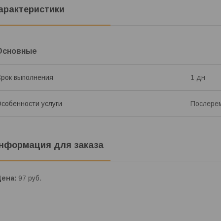
арактеристики
Основные
рок выполнения
1 дн
собенности услуги
Послерем
нформация для заказа
Цена:
97
руб.