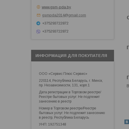
www.gsm-pda.by
gsmpda2014@gmail.com
+375293722872
+375293722872
ИНФОРМАЦИЯ ДЛЯ ПОКУПАТЕЛЯ
ООО «Сервис Плюс Сервис»
220114, Республика Беларусь, г. Минск,
пр. Независимости, 131, корп.1
В
Дата регистрации в Торговом реестре/
Реестре бытовых услуг: Не подлежит
занесению в реестр
Номер в Торговом реестре/Реестре
бытовых услуг: Не подлежит занесению
в реестр, Республика Беларусь
УНП: 192751348