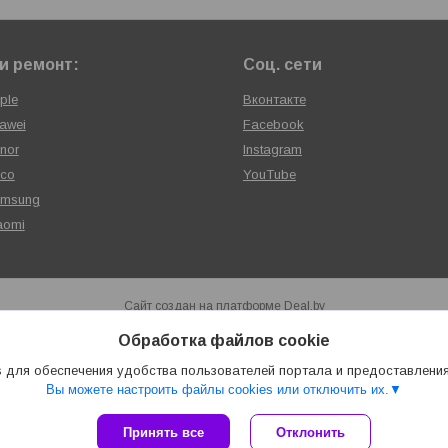
и ремонт:
Соц. сети
ple
Вконтакте
awei
Facebook
nor
Instagram
oco
YouTube
amsung
aomi
Сайт создан на платформе Deal.by
Политика обработки файлов cookies
Обработка файлов cookie
Сервисный центр «ХАЙТЕКСЕРВИС» |
Пожаловаться на контент
Select Language
▼
 для обеспечения удобства пользователей портала и предоставлени
Вы можете настроить файлы cookies или отключить их.
Принять все
Отклонить