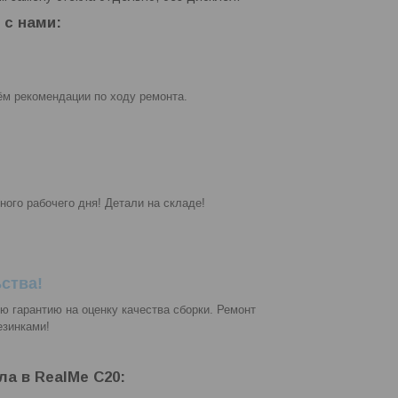
 с нами:
ём рекомендации по ходу ремонта.
ного рабочего дня! Детали на складе!
ства!
ую гарантию на оценку качества сборки. Ремонт
езинками!
ла в RealMe C20: