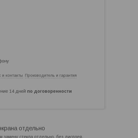
фону
 и контакты
Производитель и гарантия
чение 14 дней
по договоренности
экрана отдельно
м замену стекла отдельно, без дисплея.