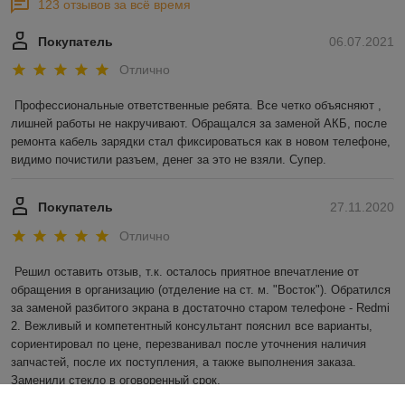
123 отзывов за всё время
Покупатель
06.07.2021
Отлично
Профессиональные ответственные ребята. Все четко объясняют , 
лишней работы не накручивают. Обращался за заменой АКБ, после 
ремонта кабель зарядки стал фиксироваться как в новом телефоне, 
видимо почистили разъем, денег за это не взяли. Супер.
Покупатель
27.11.2020
Отлично
Решил оставить отзыв, т.к. осталось приятное впечатление от 
обращения в организацию (отделение на ст. м. "Восток"). Обратился 
за заменой разбитого экрана в достаточно старом телефоне - Redmi 
2. Вежливый и компетентный консультант пояснил все варианты, 
сориентировал по цене, перезванивал после уточнения наличия 
запчастей, после их поступления, а также выполнения заказа. 
Заменили стекло в оговоренный срок.