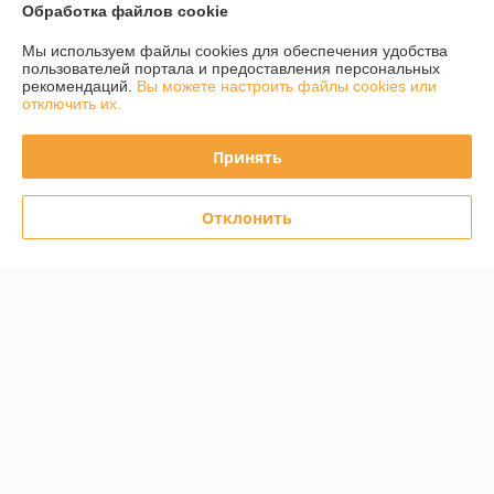
Обработка файлов cookie
Показать все отзывы
Мы используем файлы cookies для обеспечения удобства
пользователей портала и предоставления персональных
рекомендаций.
Вы можете настроить файлы cookies или
О нас
отключить их.
Контакты
Принять
Доставка и оплата
Отклонить
График работы
Полная версия сайта
Политика обработки cookies
Сайт создан на платформе Deal.by