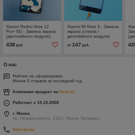
Xiaomi Redmi Note 12
Xiaomi Mi Note 3 - Замена
Xia
Pro+ 5G - Замена экрана
экрана (стекла /
За
(дисплейного модуля),
дисплейного модуля)
(ди
оригинал
438
147
42
руб.
от
руб.
О нас
Рейтинг не сформирован
Менее 5 отзывов за последний год
Компания продает на
Deal.by
Работает с 15.10.2009
г. Минск
пр. Независимости, 131/1, Минск, Беларусь
Контакты