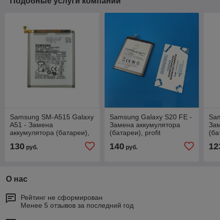
Подобные услуги компании
Samsung SM-A515 Galaxy
Samsung Galaxy S20 FE -
Sam
A51 - Замена
Замена аккумулятора
Зам
аккумулятора (батареи),
(батареи), profit
(ба
аналог
130
140
12
руб.
руб.
О нас
Рейтинг не сформирован
Менее 5 отзывов за последний год