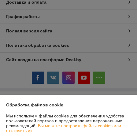
Доставка и оплата
График работы
Полная версия сайта
Политика обработки cookies
Сайт создан на платформе Deal.by
Информация для покупателя
Обработка файлов cookie
Юридическое лицо:
ООО «Сервис Плюс Сервис»
220114, Республика Беларусь, г. Минск, пр. Независимости, 131, корп.1
Мы используем файлы cookies для обеспечения удобства
пользователей портала и предоставления персональных
Регистрационный номер ЕГР: 192751348
рекомендаций.
Вы можете настроить файлы cookies или
отключить их.
УНП: 192751348