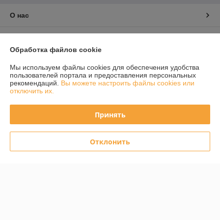
О нас
Контакты
Обработка файлов cookie
Доставка и оплата
Мы используем файлы cookies для обеспечения удобства
пользователей портала и предоставления персональных
рекомендаций.
Вы можете настроить файлы cookies или
График работы
отключить их.
Полная версия сайта
Принять
Политика обработки cookies
Отклонить
Сайт создан на платформе Deal.by
Информация для покупателя