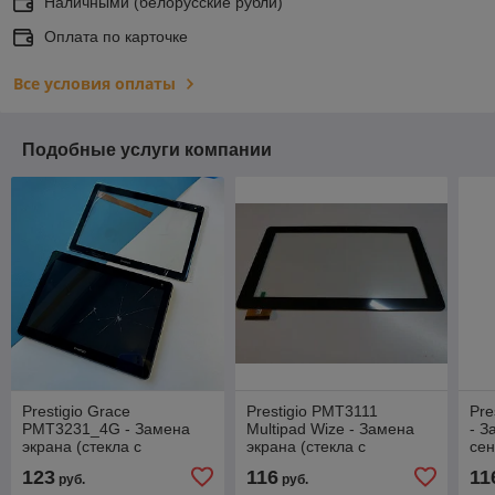
Наличными (белорусские рубли)
Оплата по карточке
Все условия оплаты
Подобные услуги компании
Prestigio Grace
Prestigio PMT3111
Pre
PMT3231_4G - Замена
Multipad Wize - Замена
- З
экрана (стекла с
экрана (стекла с
сен
сенсором в сборе),
сенсором в сборе),
ор
123
116
11
руб.
руб.
оригинал
оригинал