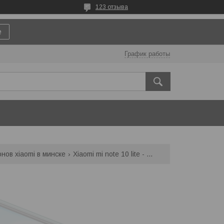
123 отзыва
е
График работы
нов xiaomi в минске
Xiaomi mi note 10 lite - замена экрана (дисплейного модуля)