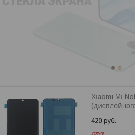
1
2
Xiaomi Mi No
(дисплейног
420
руб.
Услуга