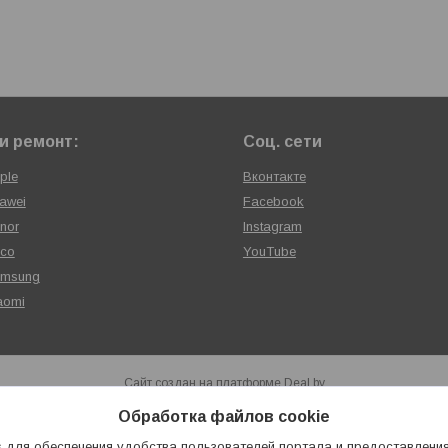
и ремонт:
Соц. сети
ple
Вконтакте
awei
Facebook
nor
Instagram
oco
YouTube
amsung
aomi
Сайт создан на платформе Deal.by
Политика обработки файлов cookies
Обработка файлов cookie
Сервисный центр «ХАЙТЕКСЕРВИС» |
Пожаловаться на контент
Select Language
▼
 для обеспечения удобства пользователей портала и предоставлени