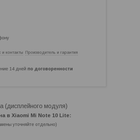
фону
 и контакты
Производитель и гарантия
чение 14 дней
по договоренности
на (дисплейного модуля)
 в Xiaomi Mi Note 10 Lite:
амены уточняйте отдельно)