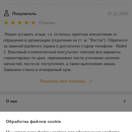
Покупатель
27.11.2020
Отлично
Решил оставить отзыв, т.к. осталось приятное впечатление от 
обращения в организацию (отделение на ст. м. "Восток"). Обратился 
за заменой разбитого экрана в достаточно старом телефоне - Redmi 
2. Вежливый и компетентный консультант пояснил все варианты, 
сориентировал по цене, перезванивал после уточнения наличия 
запчастей, после их поступления, а также выполнения заказа. 
Заменили стекло в оговоренный срок.
Показать все отзывы
О нас
Контакты
Обработка файлов cookie
Доставка и оплата