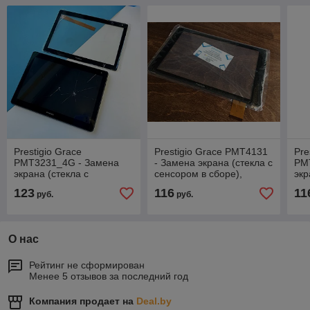
Prestigio Grace
Prestigio Grace PMT4131
Pre
PMT3231_4G - Замена
- Замена экрана (стекла с
PM
экрана (стекла с
сенсором в сборе),
экр
сенсором в сборе),
оригинал
сен
123
116
11
руб.
руб.
оригинал
ор
О нас
Рейтинг не сформирован
Менее 5 отзывов за последний год
Компания продает на
Deal.by